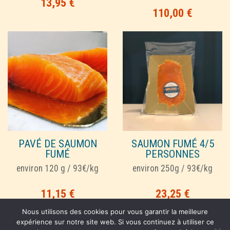
13,95
€
110,00
€
PAVÉ DE SAUMON
SAUMON FUMÉ 4/5
FUMÉ
PERSONNES
environ 120 g / 93€/kg
environ 250g / 93€/kg
11,15
€
23,25
€
Nous utilisons des cookies pour vous garantir la meilleure
expérience sur notre site web. Si vous continuez à utiliser ce